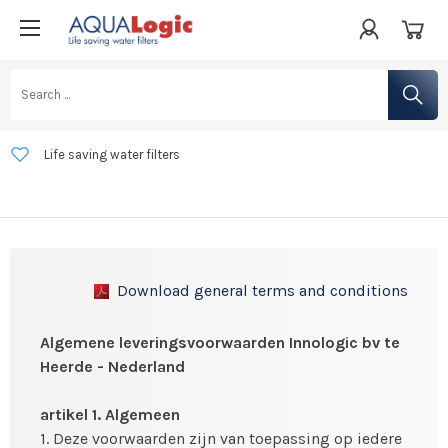
Life saving water filters
Developed in the Netherlands
Free shipping from €50 within the Netherlands, Luxembourg, Belgium,
and Germany
Download general terms and conditions
Algemene leveringsvoorwaarden Innologic bv te
Heerde - Nederland
artikel 1. Algemeen
1. Deze voorwaarden zijn van toepassing op iedere